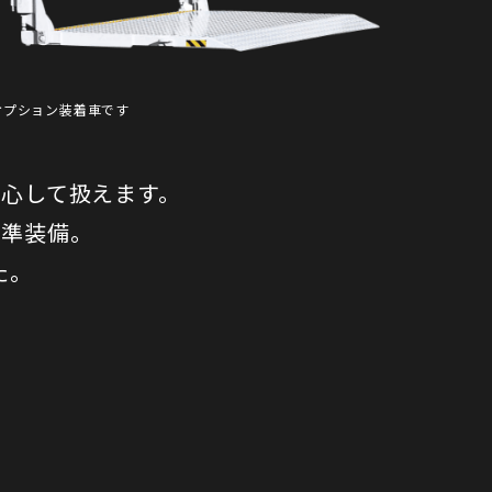
オプション装着車です
心して扱えます。
標準装備。
た。