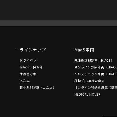
ラインナップ
MaaS車両
ドライバン
飛沫循環抑制車（HIACE）
冷凍車・保冷車
オンライン診療車両（HIAC
荷役省力車
ヘルスチェック車両（HIAC
送迎車
移動式PCR検査車両
超小型BEV車（コムス）
オンライン移動診療車（埼
MEDICAL MOVER