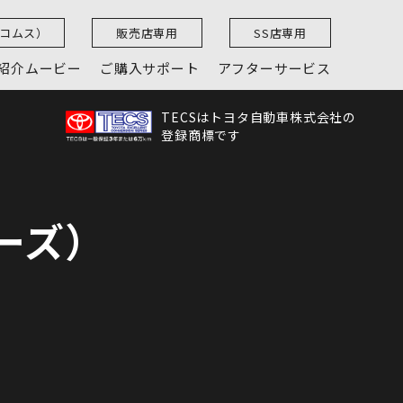
（コムス）
販売店専用
SS店専用
紹介ムービー
ご購入サポート
アフターサービス
TECSはトヨタ自動車株式会社の
登録商標です
リーズ）